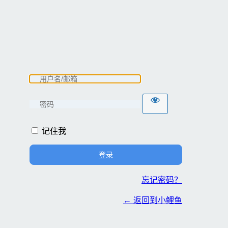
记住我
忘记密码？
← 返回到小鲤鱼