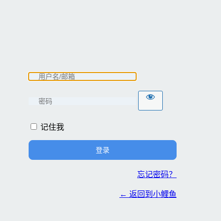
记住我
忘记密码？
← 返回到小鲤鱼